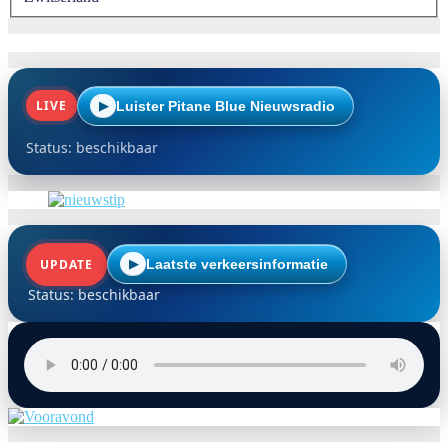
LIVE
Luister Pitane Blue Nieuwsradio
▶
Status: beschikbaar
UPDATE
Laatste verkeersinformatie
▶
Status: beschikbaar