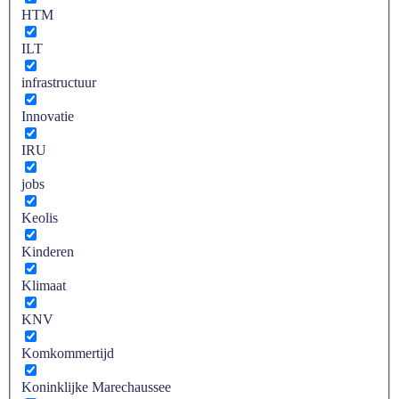
HTM
ILT
infrastructuur
Innovatie
IRU
jobs
Keolis
Kinderen
Klimaat
KNV
Komkommertijd
Koninklijke Marechaussee