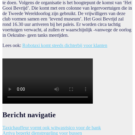
te doen. Volgens de organisatie is het hoogtepunt de komst van ‘Het
Gooi Bevrijd’. Die komt met een colonne van legervoertuigen die in
de Tweede Wereldoorlog zijn gebruikt. De vrijwilligers van deze
club vormen samen een ‘levend museum’. Het Gooi Bevrijd zal
rond 16.30 uur arriveren bij het paleis. Er worden circa tachtig
voertuigen verwacht, al zullen er waarschijnlijk -vanwege de oorlog
in Oekraïne- geen tanks meerijden.
Lees ook:
Robotaxi komt steeds dichterbij voor klanten
Bericht navigatie
Taxichauffeur vormt ook witwasrisico voor de bank
Arriva beperkt dienstregeling voor bussen