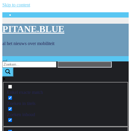
Skip to content
PITANE.BLUE
al het nieuws over mobiliteit
Enkel exacte match
Zoeken in titels
Zoeken inhoud