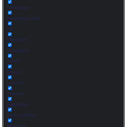
verkiezingen
verkiezingen 2023
Via
Vlaanderen
Voetgangers
VWOV
Wagens
waterbus
Waterstof
wegenbouw
Werkzaamheden
Wetgeving