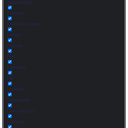
duurzaamheid
Economie
Elektrisch vervoer
Europa
expositie
Fiets
Financieel
Flix
Frankrijk
Gastronomie
Geen categorie
Gemeente