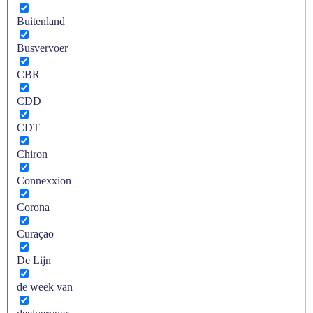
Buitenland
Busvervoer
CBR
CDD
CDT
Chiron
Connexxion
Corona
Curaçao
De Lijn
de week van