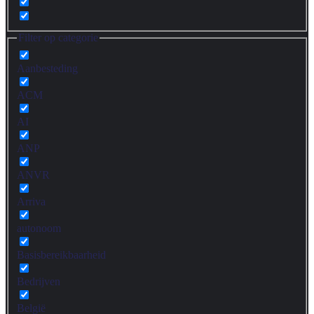
Filter op categorie
Aanbesteding
ACM
AI
ANP
ANVR
Arriva
autonoom
Basisbereikbaarheid
Bedrijven
België