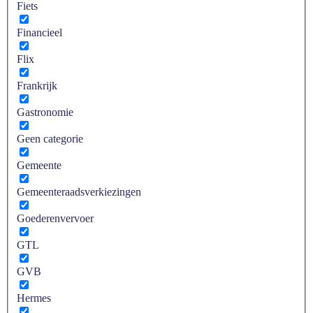
Fiets
Financieel
Flix
Frankrijk
Gastronomie
Geen categorie
Gemeente
Gemeenteraadsverkiezingen
Goederenvervoer
GTL
GVB
Hermes