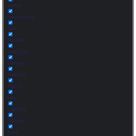
startups
Streekvervoer
Taxi
Toerisme
Touringcar
Transdev
Transport
Trevvel
Uber
Uitgelicht
Vakbond
Valys