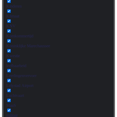
Kinderen
Klimaat
KNV
Komkommertijd
Koninklijke Marechaussee
Kwestie
leefbaarheid
Leerlingenvervoer
Lelystad Airport
Luchtvaart
MaaS
militair