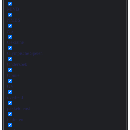
MIVB
NMBS
NS
Oekraïne
Olympische Spelen
Onderzoek
Opinie
OV
overheid
pakketdienst
Parkeren