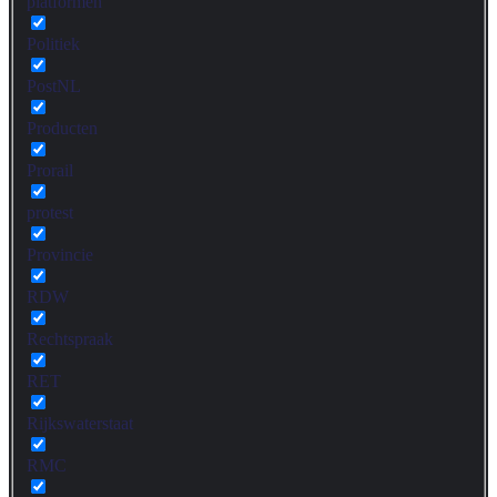
platformen
Politiek
PostNL
Producten
Prorail
protest
Provincie
RDW
Rechtspraak
RET
Rijkswaterstaat
RMC