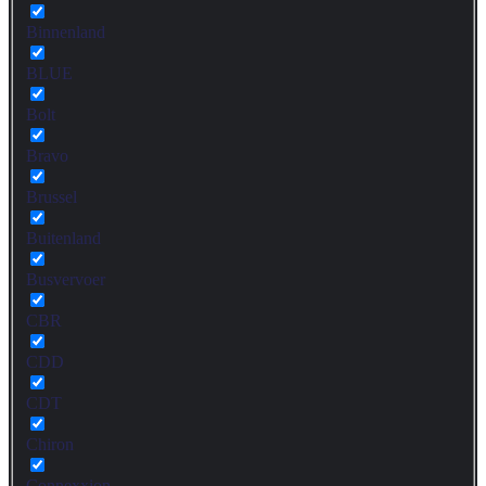
Binnenland
BLUE
Bolt
Bravo
Brussel
Buitenland
Busvervoer
CBR
CDD
CDT
Chiron
Connexxion