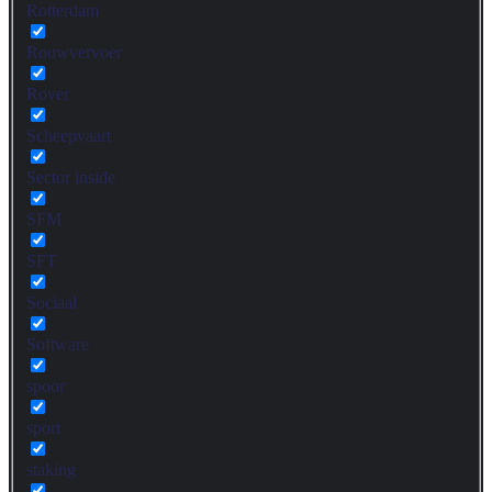
Rotterdam
Rouwvervoer
Rover
Scheepvaart
Sector inside
SFM
SFT
Sociaal
Software
spoor
sport
staking