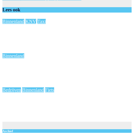
Lees ook
Binnenland
KNV
Taxi
KNV jaarverslag: vergrijzing en personeelstekort zet
vervoerders onder druk
aug 7, 2026
de redactie
Binnenland
Worldpride, Loveland en De Parade: Amsterdam zet zich
schrap voor druk weekend
aug 7, 2026
de redactie
Bedrijven
Binnenland
Fiets
Alle opties uitgeput: fietsenfabrikant Accell balanceert op rand
van faillissement
aug 6, 2026
de redactie
Archief