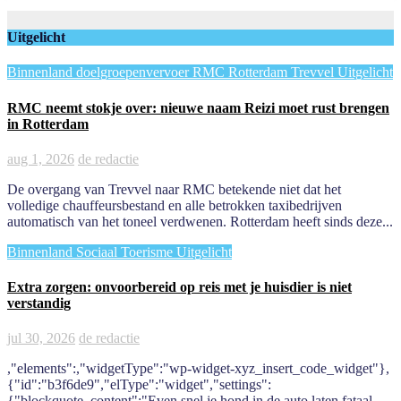
Uitgelicht
Binnenland
doelgroepenvervoer
RMC
Rotterdam
Trevvel
Uitgelicht
RMC neemt stokje over: nieuwe naam Reizi moet rust brengen
in Rotterdam
aug 1, 2026
de redactie
De overgang van Trevvel naar RMC betekende niet dat het
volledige chauffeursbestand en alle betrokken taxibedrijven
automatisch van het toneel verdwenen. Rotterdam heeft sinds deze...
Binnenland
Sociaal
Toerisme
Uitgelicht
Extra zorgen: onvoorbereid op reis met je huisdier is niet
verstandig
jul 30, 2026
de redactie
,"elements":,"widgetType":"wp-widget-xyz_insert_code_widget"},
{"id":"b3f6de9","elType":"widget","settings":
{"blockquote_content":"Even snel je hond in de auto laten fataal