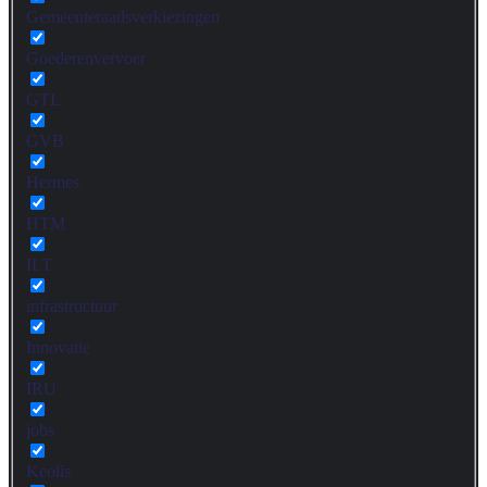
Gemeenteraadsverkiezingen
Goederenvervoer
GTL
GVB
Hermes
HTM
ILT
infrastructuur
Innovatie
IRU
jobs
Keolis