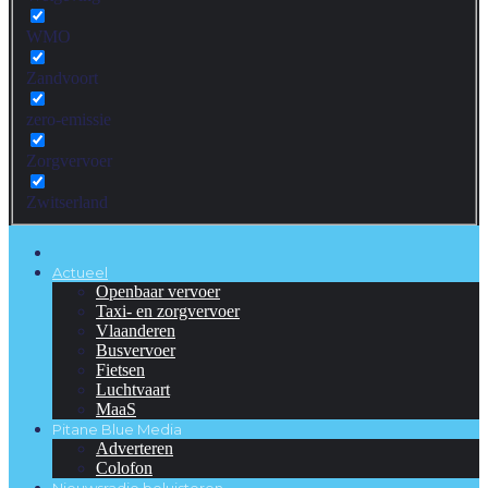
WMO
Zandvoort
zero-emissie
Zorgvervoer
Zwitserland
Actueel
Openbaar vervoer
Taxi- en zorgvervoer
Vlaanderen
Busvervoer
Fietsen
Luchtvaart
MaaS
Pitane Blue Media
Adverteren
Colofon
Nieuwsradio beluisteren