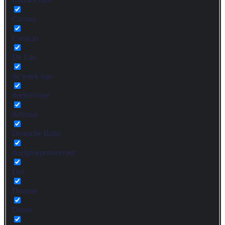
Corona
Curaçao
De Lijn
de week van
deelvervoer
defensie
Deutsche Bahn
doelgroepenvervoer
Dot
Douane
Drone