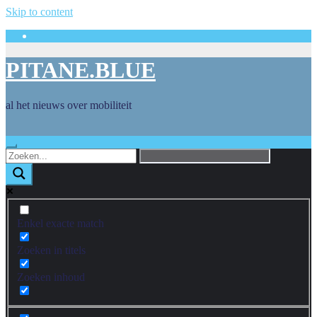
Skip to content
PITANE.BLUE
al het nieuws over mobiliteit
Enkel exacte match
Zoeken in titels
Zoeken inhoud