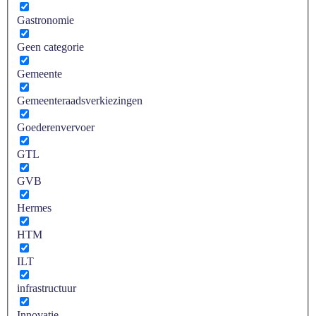
Gastronomie
Geen categorie
Gemeente
Gemeenteraadsverkiezingen
Goederenvervoer
GTL
GVB
Hermes
HTM
ILT
infrastructuur
Innovatie