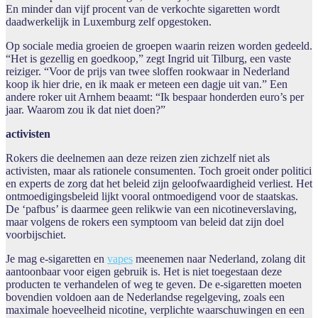
En minder dan vijf procent van de verkochte sigaretten wordt
daadwerkelijk in Luxemburg zelf opgestoken.
Op sociale media groeien de groepen waarin reizen worden gedeeld.
“Het is gezellig en goedkoop,” zegt Ingrid uit Tilburg, een vaste
reiziger. “Voor de prijs van twee sloffen rookwaar in Nederland
koop ik hier drie, en ik maak er meteen een dagje uit van.” Een
andere roker uit Arnhem beaamt: “Ik bespaar honderden euro’s per
jaar. Waarom zou ik dat niet doen?”
activisten
Rokers die deelnemen aan deze reizen zien zichzelf niet als
activisten, maar als rationele consumenten. Toch groeit onder politici
en experts de zorg dat het beleid zijn geloofwaardigheid verliest. Het
ontmoedigingsbeleid lijkt vooral ontmoedigend voor de staatskas.
De ‘pafbus’ is daarmee geen relikwie van een nicotineverslaving,
maar volgens de rokers een symptoom van beleid dat zijn doel
voorbijschiet.
Je mag e-sigaretten en
vapes
meenemen naar Nederland, zolang dit
aantoonbaar voor eigen gebruik is. Het is niet toegestaan deze
producten te verhandelen of weg te geven. De e-sigaretten moeten
bovendien voldoen aan de Nederlandse regelgeving, zoals een
maximale hoeveelheid nicotine, verplichte waarschuwingen en een