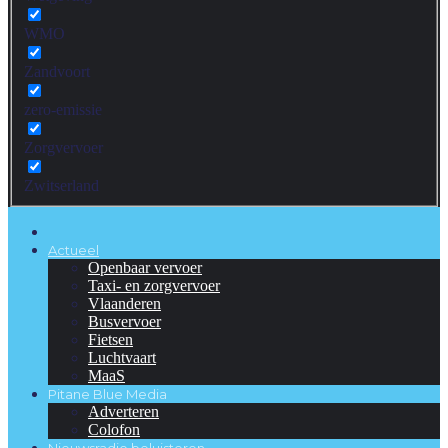
WMO
Zandvoort
zero-emissie
Zorgvervoer
Zwitserland
Actueel
Openbaar vervoer
Taxi- en zorgvervoer
Vlaanderen
Busvervoer
Fietsen
Luchtvaart
MaaS
Pitane Blue Media
Adverteren
Colofon
Nieuwsradio beluisteren