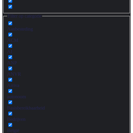
Filter op categorie
Aanbesteding
ACM
AI
ANP
ANVR
Arriva
autonoom
Basisbereikbaarheid
Bedrijven
België