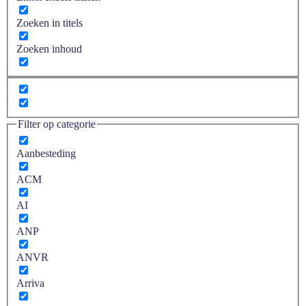
Zoeken in titels
Zoeken inhoud
Filter op categorie
Aanbesteding
ACM
AI
ANP
ANVR
Arriva