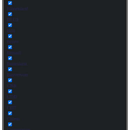
Binnenland
BLUE
Bolt
Bravo
Brussel
Buitenland
Busvervoer
CBR
CDD
CDT
Chiron
Connexxion