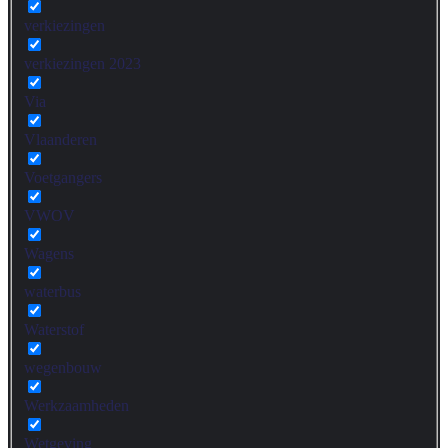
verkiezingen
verkiezingen 2023
Via
Vlaanderen
Voetgangers
VWOV
Wagens
waterbus
Waterstof
wegenbouw
Werkzaamheden
Wetgeving