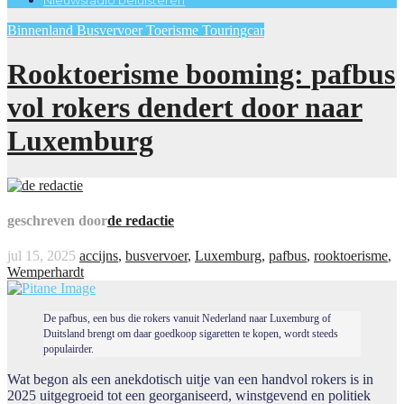
Binnenland
Busvervoer
Toerisme
Touringcar
Rooktoerisme booming: pafbus
vol rokers dendert door naar
Luxemburg
geschreven door
de redactie
jul 15, 2025
accijns
,
busvervoer
,
Luxemburg
,
pafbus
,
rooktoerisme
,
Wemperhardt
De pafbus, een bus die rokers vanuit Nederland naar Luxemburg of
Duitsland brengt om daar goedkoop sigaretten te kopen, wordt steeds
populairder.
Wat begon als een anekdotisch uitje van een handvol rokers is in
2025 uitgegroeid tot een georganiseerd, winstgevend en politiek