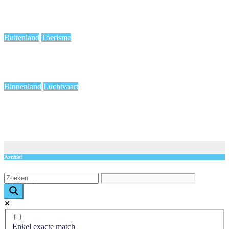
van faillissement
aug 6, 2026
de redactie
Buitenland
Toerisme
ANWB: kies het juiste tolpoortje of je riskeert een boete
aug 4, 2026
de redactie
Binnenland
Luchtvaart
Drukste dag op Rotterdam Airport op komst: reizigers krijgen
strak advies
aug 3, 2026
de redactie
Archief
Enkel exacte match