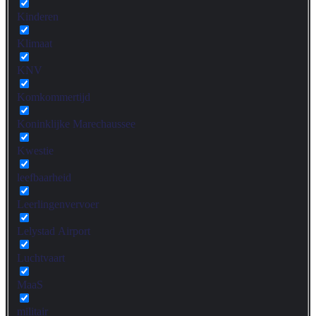
Kinderen
Klimaat
KNV
Komkommertijd
Koninklijke Marechaussee
Kwestie
leefbaarheid
Leerlingenvervoer
Lelystad Airport
Luchtvaart
MaaS
militair