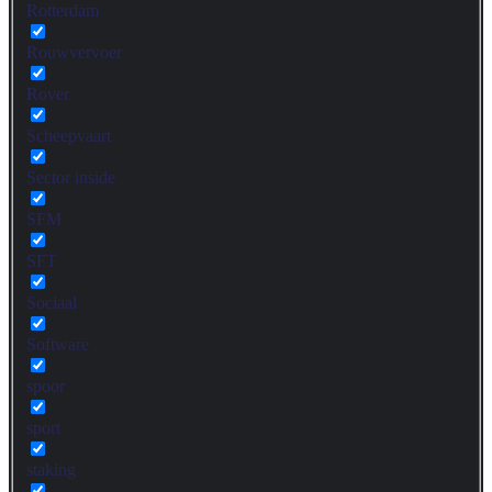
Rotterdam
Rouwvervoer
Rover
Scheepvaart
Sector inside
SFM
SFT
Sociaal
Software
spoor
sport
staking