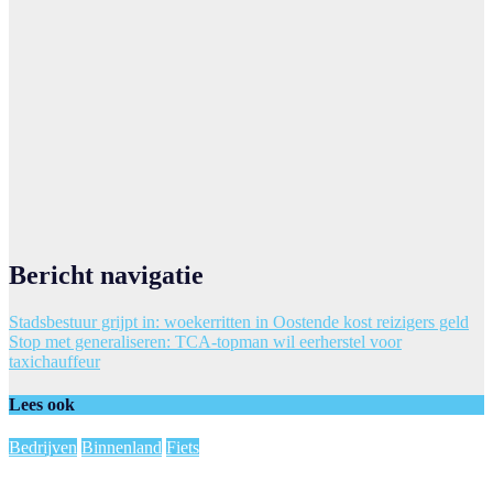
Bericht navigatie
Stadsbestuur grijpt in: woekerritten in Oostende kost reizigers geld
Stop met generaliseren: TCA-topman wil eerherstel voor
taxichauffeur
Lees ook
Bedrijven
Binnenland
Fiets
Alle opties uitgeput: fietsenfabrikant Accell balanceert op rand