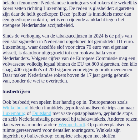
beladen fenomeen: Nederlandse touringcars vol rokers die wekelijks
koers zetten richting Luxemburg. De reden is glashelder: sigaretten
zijn daar de helft goedkoper. Deze ‘pafbus’ is inmiddels meer dan
een goedkope rooktrip, het is een rijdende aanklacht tegen het
strengere Nederlandse accijnsbeleid.
Sinds de verhoging van de tabaksaccijnzen in 2024 is de prijs van
een slof sigaretten in Nederland opgelopen tot gemiddeld 111 euro.
Luxemburg, waar dezelfde slof voor circa 70 euro van eigenaar
wisselt, is daardoor uitgegroeid tot een rookwalhalla voor
Nederlanders. Volgens cijfers van de Europese Commissie mag een
volwassene volledig legaal binnen de EU tot 800 sigaretten, één kilo
shag, 400 cigarillo’s of 200 sigaren voor eigen gebruik meenemen.
Daar maken Nederlandse rokers boven de 17 jaar gretig gebruik
van, zonder de wet te overtreden.
busbedrijven
Ook busbedrijven spelen hier handig op in. Touroperators zoals
Winkelbus.nl
bieden inmiddels geprofessionaliseerde trips aan naar
Luxemburg
of
Duitsland
met vaste opstapplaatsen, geplande stops
en zelfs Nederlandstalig personeel bij tabakswinkels. Anderen reizen
dan weer naar onder andere
Wemperhardt
. Op parkeerplaatsen is
ruimte gereserveerd voor tientallen touringcars. Winkels zijn
ingericht op bulkverkoop: complete schappen met sloffen,