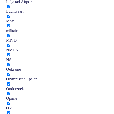
Lelystad Airport
Luchtvaart
MaaS
militair
MIVB
NMBS
NS
Oekraïne
Olympische Spelen
Onderzoek
Opinie
OV