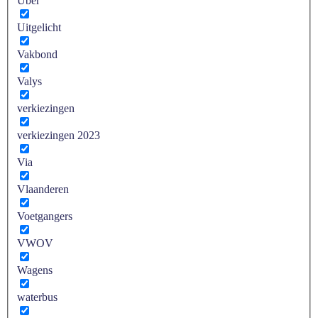
Uber
Uitgelicht
Vakbond
Valys
verkiezingen
verkiezingen 2023
Via
Vlaanderen
Voetgangers
VWOV
Wagens
waterbus