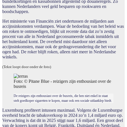
bundelkortingen en kassabonnen afgestemd op douaneregels. Zo
kunnen Nederlanders veel geld besparen op rookwaren en
boodschappen.
Het ministerie van Financiën ziet ondertussen de miljarden aan
accijnsinkomsten verdampen. Waar de bedoeling van het beleid was
om roken te ontmoedigen, blijkt uit recente data dat zo’n zestig
procent van alle in Nederland geconsumeerde tabak inmiddels uit
het buitenland komt. De overheid mist daardoor niet alleen
accijnsinkomsten, maar ook de gedragsverandering die het voor
ogen had. De roker blijft roken, alleen niet meer in Nederlandse
winkels.
(Tekst loopt door onder de foto)
Foto: © Pitane Blue - reizigers zijn enthousiast over de
busreis
De reizigers zijn enthousiast over de busreis, die hen niet enkel in staat
stelt goedkoper sigaretten te kopen, maar ook een sociale uitlaatklep biedt.
Luxemburg profiteert intussen maximaal. Volgens de Luxemburgse
overheid bracht de tabaksverkoop in 2024 zo’n 1,4 miljard euro op.
Verwachting is dat dit in 2025 stijgt naar 1,6 miljard. Een groot deel
van de kopers komt uit België, Frankrijk, Duitsland én Nederland.