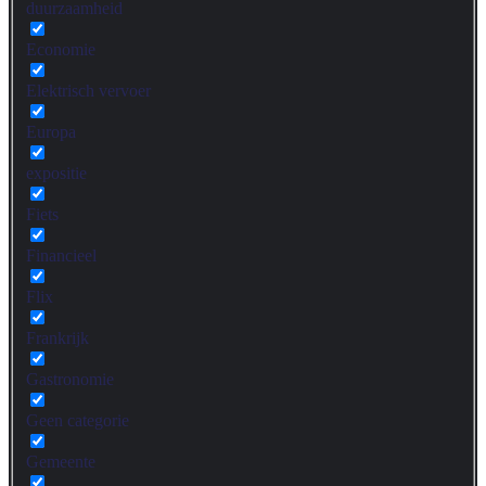
duurzaamheid
Economie
Elektrisch vervoer
Europa
expositie
Fiets
Financieel
Flix
Frankrijk
Gastronomie
Geen categorie
Gemeente