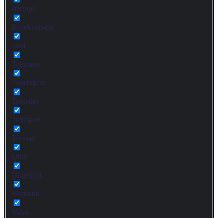
startups
Streekvervoer
Taxi
Toerisme
Touringcar
Transdev
Transport
Trevvel
Uber
Uitgelicht
Vakbond
Valys