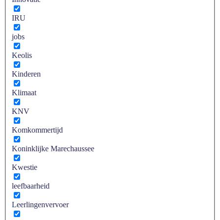
IRU
jobs
Keolis
Kinderen
Klimaat
KNV
Komkommertijd
Koninklijke Marechaussee
Kwestie
leefbaarheid
Leerlingenvervoer