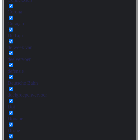
Corona
Curaçao
De Lijn
de week van
deelvervoer
defensie
Deutsche Bahn
doelgroepenvervoer
Dot
Douane
Drone