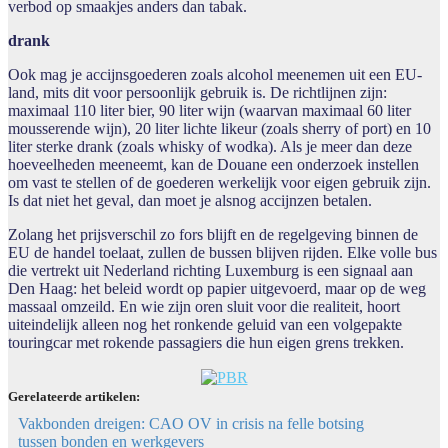
verbod op smaakjes anders dan tabak.
drank
Ook mag je accijnsgoederen zoals alcohol meenemen uit een EU-
land, mits dit voor persoonlijk gebruik is. De richtlijnen zijn:
maximaal 110 liter bier, 90 liter wijn (waarvan maximaal 60 liter
mousserende wijn), 20 liter lichte likeur (zoals sherry of port) en 10
liter sterke drank (zoals whisky of wodka). Als je meer dan deze
hoeveelheden meeneemt, kan de Douane een onderzoek instellen
om vast te stellen of de goederen werkelijk voor eigen gebruik zijn.
Is dat niet het geval, dan moet je alsnog accijnzen betalen.
Zolang het prijsverschil zo fors blijft en de regelgeving binnen de
EU de handel toelaat, zullen de bussen blijven rijden. Elke volle bus
die vertrekt uit Nederland richting Luxemburg is een signaal aan
Den Haag: het beleid wordt op papier uitgevoerd, maar op de weg
massaal omzeild. En wie zijn oren sluit voor die realiteit, hoort
uiteindelijk alleen nog het ronkende geluid van een volgepakte
touringcar met rokende passagiers die hun eigen grens trekken.
Gerelateerde artikelen:
Vakbonden dreigen: CAO OV in crisis na felle botsing
tussen bonden en werkgevers