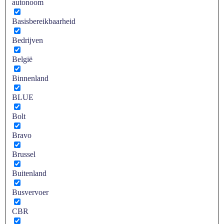
autonoom
Basisbereikbaarheid
Bedrijven
België
Binnenland
BLUE
Bolt
Bravo
Brussel
Buitenland
Busvervoer
CBR