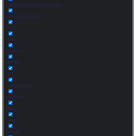
Gemeenteraadsverkiezingen
Goederenvervoer
GTL
GVB
Hermes
HTM
ILT
infrastructuur
Innovatie
IRU
jobs
Keolis