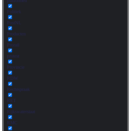
platformen
Politiek
PostNL
Producten
Prorail
protest
Provincie
RDW
Rechtspraak
RET
Rijkswaterstaat
RMC