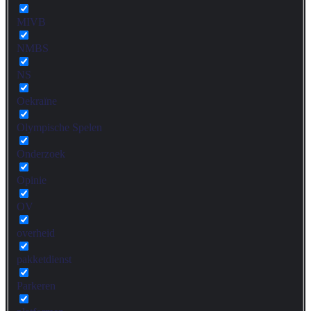
MIVB
NMBS
NS
Oekraïne
Olympische Spelen
Onderzoek
Opinie
OV
overheid
pakketdienst
Parkeren