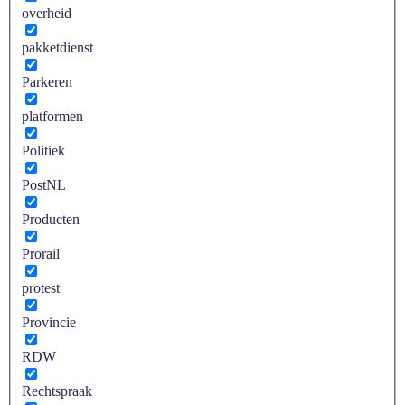
overheid
pakketdienst
Parkeren
platformen
Politiek
PostNL
Producten
Prorail
protest
Provincie
RDW
Rechtspraak