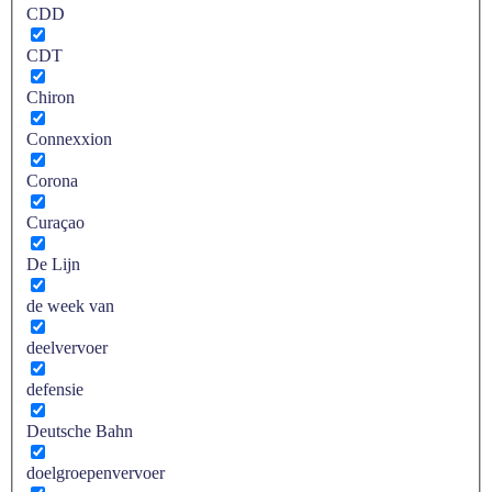
CDD
CDT
Chiron
Connexxion
Corona
Curaçao
De Lijn
de week van
deelvervoer
defensie
Deutsche Bahn
doelgroepenvervoer