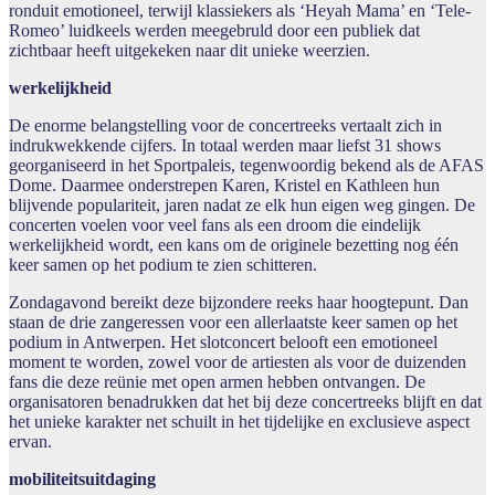
ronduit emotioneel, terwijl klassiekers als ‘Heyah Mama’ en ‘Tele-
Romeo’ luidkeels werden meegebruld door een publiek dat
zichtbaar heeft uitgekeken naar dit unieke weerzien.
werkelijkheid
De enorme belangstelling voor de concertreeks vertaalt zich in
indrukwekkende cijfers. In totaal werden maar liefst 31 shows
georganiseerd in het Sportpaleis, tegenwoordig bekend als de AFAS
Dome. Daarmee onderstrepen Karen, Kristel en Kathleen hun
blijvende populariteit, jaren nadat ze elk hun eigen weg gingen. De
concerten voelen voor veel fans als een droom die eindelijk
werkelijkheid wordt, een kans om de originele bezetting nog één
keer samen op het podium te zien schitteren.
Zondagavond bereikt deze bijzondere reeks haar hoogtepunt. Dan
staan de drie zangeressen voor een allerlaatste keer samen op het
podium in Antwerpen. Het slotconcert belooft een emotioneel
moment te worden, zowel voor de artiesten als voor de duizenden
fans die deze reünie met open armen hebben ontvangen. De
organisatoren benadrukken dat het bij deze concertreeks blijft en dat
het unieke karakter net schuilt in het tijdelijke en exclusieve aspect
ervan.
mobiliteitsuitdaging