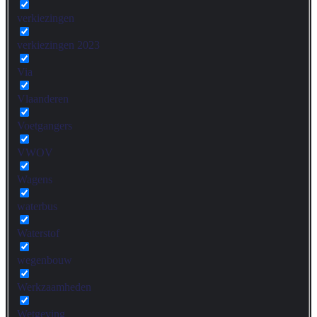
verkiezingen
verkiezingen 2023
Via
Vlaanderen
Voetgangers
VWOV
Wagens
waterbus
Waterstof
wegenbouw
Werkzaamheden
Wetgeving