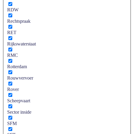
RDW
Rechtspraak
RET
Rijkswaterstaat
RMC
Rotterdam
Rouwvervoer
Rover
Scheepvaart
Sector inside
SFM