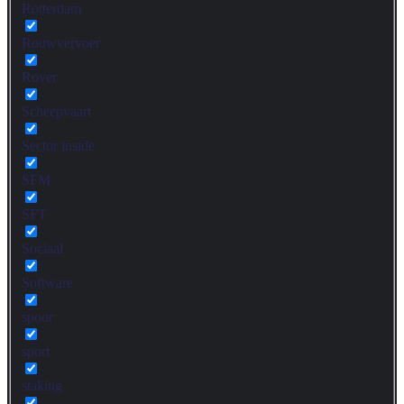
Rotterdam
Rouwvervoer
Rover
Scheepvaart
Sector inside
SFM
SFT
Sociaal
Software
spoor
sport
staking