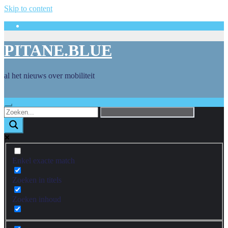
Skip to content
PITANE.BLUE
al het nieuws over mobiliteit
Enkel exacte match
Zoeken in titels
Zoeken inhoud