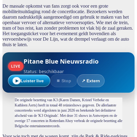
De massale opkomst van fans zorgt ook voor een grote
mobiliteitsuitdaging rond de concertlocatie. Bezoekers werden
daarom nadrukkelijk aangemoedigd om gebruik te maken van het
openbaar vervoer of alternatieve vervoersopties. Wie met de trein,
tram of bus reist, kan zonder problemen tot vlak bij de zaal geraken.
Het toegangsticket voor het evenement geldt bovendien als
vervoersbewijs voor De Lijn, wat de drempel verlaagt om de auto
thuis te laten.
Pitane Blue Nieuwsradio
LIVE
Status: beschikbaar
Luister live
⏹ Stop
↗ Extern
▶
De originele bezetting van K3 (Karen Damen, Kristel Verbeke en
Kathleen Aerts) heeft in totaal 48 reünieshows gegeven. De allerlaatste
concertreeks werd afgesloten in juni 2026 en betekende het definitieve
afscheid van de 'K3 Originals'. Met deze 31 shows in Antwerpen en de
overige 17 concerten in Rotterdam Ahoy verbrak de originele bezetting alle
Belgische entertainmentrecords.
Voor wie toch met de wagen komt, zijn de Park & Ride-parkings