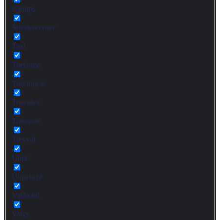
startups
Streekvervoer
Taxi
Toerisme
Touringcar
Transdev
Transport
Trevvel
Uber
Uitgelicht
Vakbond
Valys