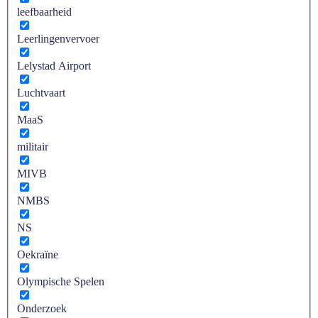
leefbaarheid
Leerlingenvervoer
Lelystad Airport
Luchtvaart
MaaS
militair
MIVB
NMBS
NS
Oekraïne
Olympische Spelen
Onderzoek