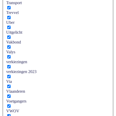
Transport
Trevvel
Uber
Uitgelicht
Vakbond
Valys
verkiezingen
verkiezingen 2023
Via
Vlaanderen
Voetgangers
VWOV