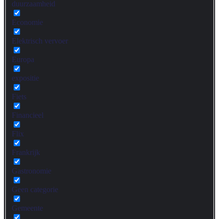
duurzaamheid
Economie
Elektrisch vervoer
Europa
expositie
Fiets
Financieel
Flix
Frankrijk
Gastronomie
Geen categorie
Gemeente