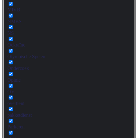
MIVB
NMBS
NS
Oekraïne
Olympische Spelen
Onderzoek
Opinie
OV
overheid
pakketdienst
Parkeren