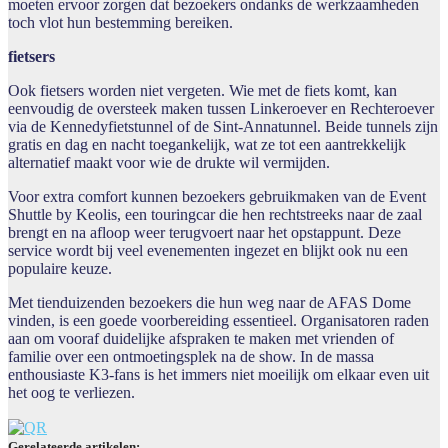
moeten ervoor zorgen dat bezoekers ondanks de werkzaamheden
toch vlot hun bestemming bereiken.
fietsers
Ook fietsers worden niet vergeten. Wie met de fiets komt, kan
eenvoudig de oversteek maken tussen Linkeroever en Rechteroever
via de Kennedyfietstunnel of de Sint-Annatunnel. Beide tunnels zijn
gratis en dag en nacht toegankelijk, wat ze tot een aantrekkelijk
alternatief maakt voor wie de drukte wil vermijden.
Voor extra comfort kunnen bezoekers gebruikmaken van de Event
Shuttle by Keolis, een touringcar die hen rechtstreeks naar de zaal
brengt en na afloop weer terugvoert naar het opstappunt. Deze
service wordt bij veel evenementen ingezet en blijkt ook nu een
populaire keuze.
Met tienduizenden bezoekers die hun weg naar de AFAS Dome
vinden, is een goede voorbereiding essentieel. Organisatoren raden
aan om vooraf duidelijke afspraken te maken met vrienden of
familie over een ontmoetingsplek na de show. In de massa
enthousiaste K3-fans is het immers niet moeilijk om elkaar even uit
het oog te verliezen.
Gerelateerde artikelen: