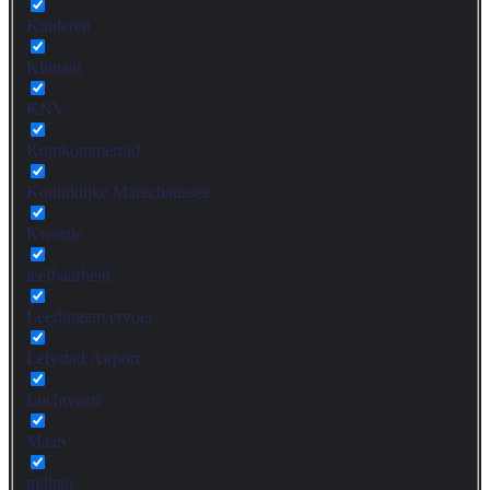
Kinderen
Klimaat
KNV
Komkommertijd
Koninklijke Marechaussee
Kwestie
leefbaarheid
Leerlingenvervoer
Lelystad Airport
Luchtvaart
MaaS
militair