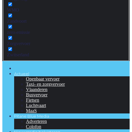
WMO
Zandvoort
zero-emissie
Zorgvervoer
Zwitserland
Actueel
Openbaar vervoer
Taxi- en zorgvervoer
Vlaanderen
Busvervoer
Fietsen
Luchtvaart
MaaS
Pitane Blue Media
Adverteren
Colofon
Nieuwsradio beluisteren