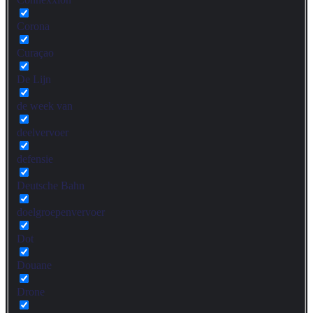
Corona
Curaçao
De Lijn
de week van
deelvervoer
defensie
Deutsche Bahn
doelgroepenvervoer
Dot
Douane
Drone