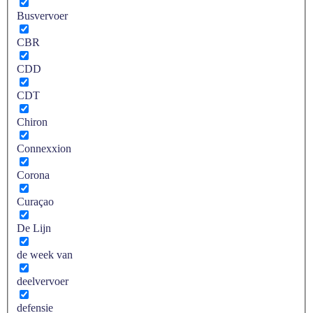
Busvervoer
CBR
CDD
CDT
Chiron
Connexxion
Corona
Curaçao
De Lijn
de week van
deelvervoer
defensie