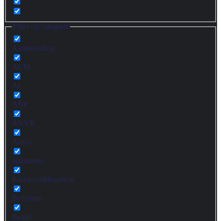
Filter op categorie
Aanbesteding
ACM
AI
ANP
ANVR
Arriva
autonoom
Basisbereikbaarheid
Bedrijven
België