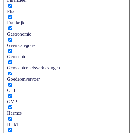
Financieel
Flix
Frankrijk
Gastronomie
Geen categorie
Gemeente
Gemeenteraadsverkiezingen
Goederenvervoer
GTL
GVB
Hermes
HTM