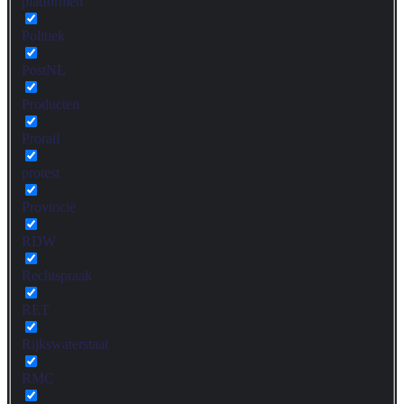
platformen
Politiek
PostNL
Producten
Prorail
protest
Provincie
RDW
Rechtspraak
RET
Rijkswaterstaat
RMC