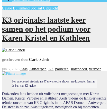
België
Buitenland
Sociaal
Uitgelicht
K3 originals: laatste keer
samen op het podium voor
Karen Kristel en Kathleen
geschreven door
Carlo Scheir
jun 5, 2026
Afas
,
Antwerpen
,
K3
,
parkeren
,
slotconcert
,
vervoer
Een emotioneel afscheid na 47 uitverkochte shows, en duizenden fans in
de ban van K3-gekte.
Duizenden fans hebben uit volle borst meegezongen met Karen
Damen, Kristel Verbeke en Kathleen Aerts tijdens de langverwachte
reünieconcerten van K3 Originals in de AFAS Dome in Antwerpen.
De sfeer in de zaal was uitgelaten, nostalgisch en bij momenten