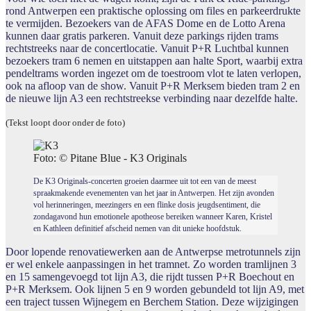
rond Antwerpen een praktische oplossing om files en parkeerdrukte
te vermijden. Bezoekers van de AFAS Dome en de Lotto Arena
kunnen daar gratis parkeren. Vanuit deze parkings rijden trams
rechtstreeks naar de concertlocatie. Vanuit P+R Luchtbal kunnen
bezoekers tram 6 nemen en uitstappen aan halte Sport, waarbij extra
pendeltrams worden ingezet om de toestroom vlot te laten verlopen,
ook na afloop van de show. Vanuit P+R Merksem bieden tram 2 en
de nieuwe lijn A3 een rechtstreekse verbinding naar dezelfde halte.
(Tekst loopt door onder de foto)
Foto: © Pitane Blue - K3 Originals
De K3 Originals-concerten groeien daarmee uit tot een van de meest
spraakmakende evenementen van het jaar in Antwerpen. Het zijn avonden
vol herinneringen, meezingers en een flinke dosis jeugdsentiment, die
zondagavond hun emotionele apotheose bereiken wanneer Karen, Kristel
en Kathleen definitief afscheid nemen van dit unieke hoofdstuk.
Door lopende renovatiewerken aan de Antwerpse metrotunnels zijn
er wel enkele aanpassingen in het tramnet. Zo worden tramlijnen 3
en 15 samengevoegd tot lijn A3, die rijdt tussen P+R Boechout en
P+R Merksem. Ook lijnen 5 en 9 worden gebundeld tot lijn A9, met
een traject tussen Wijnegem en Berchem Station. Deze wijzigingen