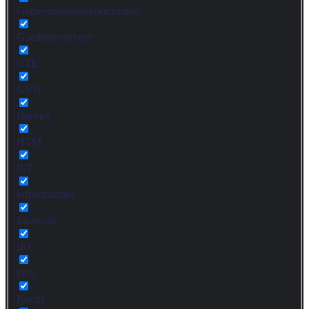
Gemeenteraadsverkiezingen
Goederenvervoer
GTL
GVB
Hermes
HTM
ILT
infrastructuur
Innovatie
IRU
jobs
Keolis