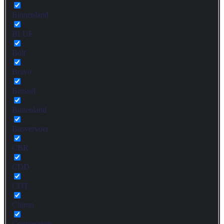
Binnenland
BLUE
Bolt
Bravo
Brussel
Buitenland
Busvervoer
CBR
CDD
CDT
Chiron
Connexxion