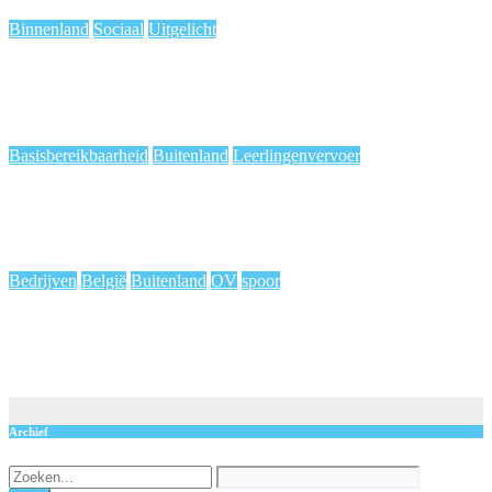
Binnenland
Sociaal
Uitgelicht
Minder chauffeurs: vrijwilligers zeer belangrijk voor ritje
ouderen
aug 9, 2026
Gerrit Saey
Basisbereikbaarheid
Buitenland
Leerlingenvervoer
Einde klassieke schoolbus: wijziging voor buitengewoon
onderwijs
aug 8, 2026
Carlo Scheir
Bedrijven
België
Buitenland
OV
spoor
NMBS blijft belangrijke speler: België zet de deur open voor
concurrentie op het spoor
aug 7, 2026
Carlo Scheir
Archief